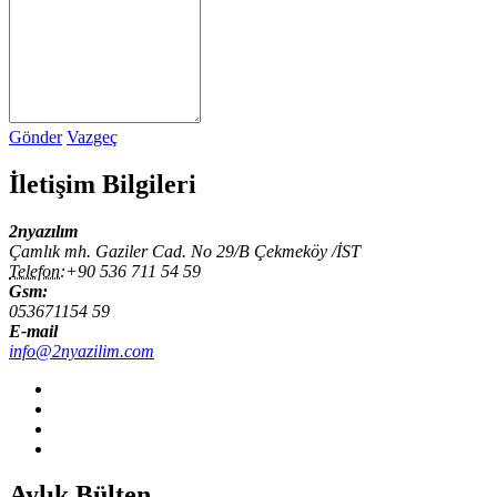
Gönder
Vazgeç
İletişim Bilgileri
2nyazılım
Çamlık mh. Gaziler Cad. No 29/B Çekmeköy /İST
Telefon:
+90 536 711 54 59
Gsm:
053671154 59
E-mail
info@2nyazilim.com
Aylık Bülten