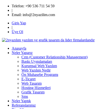
Telefon:
+90 536 711 54 59
|
Email:
info@2nyazilim.com
Giriş Yap
|
Üye Ol
Anasayfa
Neler Yaparız
Crm (Customer Relationship Management)
Baskı Uygulamaları
Kurumsal Web Yazılım
Web Yazılım Nedir
Ön Muhasebe Programı
E-Ticaret
Web Tasarım
Hosting Hizmetleri
Grafik Tasarım
Sms
Neler Yaptık
Referanslarımız